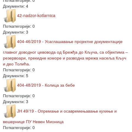
Поткатегорије: 0
Документи: 4
42-nadzor-kotlarnica
Поткатегорије: 0
Документи: 3
404-46/2019 - Усаглашавање пројектне документације
главног доводног цевовода од Брежђа до Кључа, са објектима –
резервоари, прекидне коморе и разводна мрежа насеља Кључ
и део Толића.
Поткатегорије: 0
Документи: 5
404-48/2019 - Колица за бебе
Поткатегорије: 0
Документи: 3
ЈН 49/19 - Опремање и осавремењавање кухиње и
вешернице ПУ Невен Мионица
Поткатегорије: 0