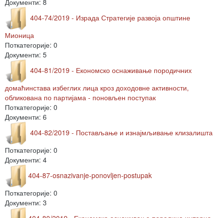
Документи: 8
404-74/2019 - Израда Стратегије развоја општине
Мионица
Поткатегорије: 0
Документи: 5
404-81/2019 - Економско оснаживање породичних
домаћинстава избеглих лица кроз доходовне активности,
обликована по партијама - поновљен поступак
Поткатегорије: 0
Документи: 6
404-82/2019 - Постављање и изнајмљивање клизалишта
Поткатегорије: 0
Документи: 4
404-87-osnazivanje-ponovljen-postupak
Поткатегорије: 0
Документи: 3
404-80/2019 - Економско оснаживање породица интерно