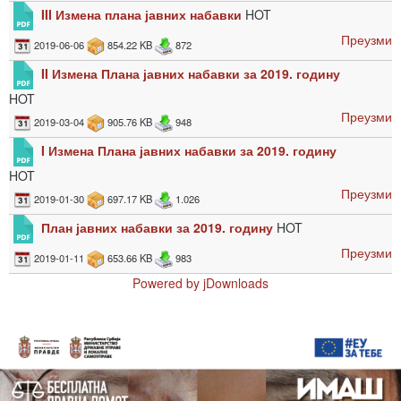
III Измена плана јавних набавки
HOT
Преузми
2019-06-06
854.22 KB
872
II Измена Плана јавних набавки за 2019. годину
HOT
Преузми
2019-03-04
905.76 KB
948
I Измена Плана јавних набавки за 2019. годину
HOT
Преузми
2019-01-30
697.17 KB
1.026
План јавних набавки за 2019. годину
HOT
Преузми
2019-01-11
653.66 KB
983
Powered by jDownloads