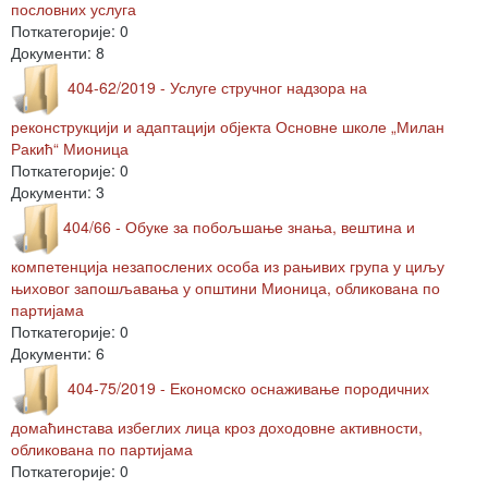
пословних услуга
Поткатегорије: 0
Документи: 8
404-62/2019 - Услуге стручног надзора на
реконструкцији и адаптацији објекта Основне школе „Милан
Ракић“ Мионица
Поткатегорије: 0
Документи: 3
404/66 - Обуке за побољшање знања, вештина и
компетенција незапослених особа из рањивих група у циљу
њиховог запошљавања у општини Мионица, обликована по
партијама
Поткатегорије: 0
Документи: 6
404-75/2019 - Економско оснаживање породичних
домаћинстава избеглих лица кроз доходовне активности,
обликована по партијама
Поткатегорије: 0