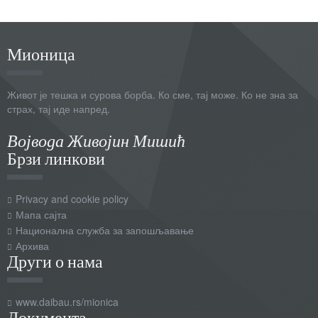
Мионица
Живот је тешка и сурова борба. Ко сме, тај може. Ко не зна за
страх, тај иде напред.
Војвода Живојин Мишић
Брзи линкови
Privacy and cookie policy
Мапа сајта
Национална служба за запошљавање
Архива
Други о нама
www.daibau.rs/mionica
Документа