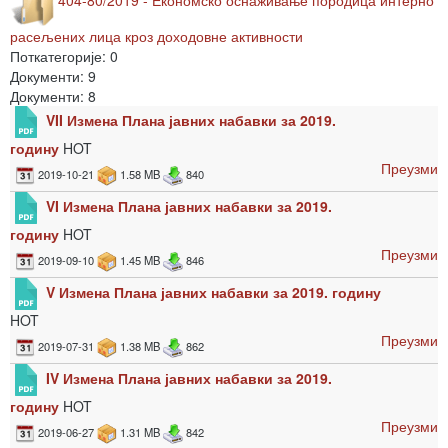
расељених лица кроз доходовне активности
Поткатегорије: 0
Документи: 9
Документи: 8
VII Измена Плана јавних набавки за 2019.
годину
HOT
Преузми
2019-10-21
1.58 MB
840
VI Измена Плана јавних набавки за 2019.
годину
HOT
Преузми
2019-09-10
1.45 MB
846
V Измена Плана јавних набавки за 2019. годину
HOT
Преузми
2019-07-31
1.38 MB
862
IV Измена Плана јавних набавки за 2019.
годину
HOT
Преузми
2019-06-27
1.31 MB
842