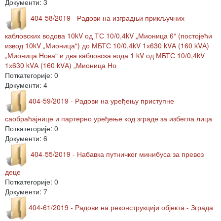
Документи: 3
404-58/2019 - Радови на изградњи прикључних
кабловских водова 10kV од ТС 10/0,4kV „Мионица 6“ (постојећи
извод 10kV „Мионица“) до МБТС 10/0,4kV 1х630 kVА (160 kVА)
„Мионица Нова“ и два кабловска вода 1 kV од МБТС 10/0,4kV
1х630 kVА (160 kVА) „Мионица Но
Поткатегорије: 0
Документи: 4
404-59/2019 - Радови на уређењу приступне
саобраћајнице и партерно уређење код зграде за избегла лица
Поткатегорије: 0
Документи: 6
404-55/2019 - Набавка путничког минибуса за превоз
деце
Поткатегорије: 0
Документи: 7
404-61/2019 - Радови на реконструкцији објекта - Зграда