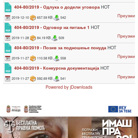
404-80/2019 - Одлука о додели уговора
HOT
Преузми
2019-12-10
657.59 KB
542
404-80/2019 - Одговор на питање 1
HOT
Преузми
2019-11-28
84.19 KB
509
404-80/2019 - Позив за подношење понуда
HOT
Преузми
2019-11-27
110.58 KB
558
404-80/2019 - Конкурсна документација
HOT
Преузми
2019-11-27
592.69 KB
541
Powered by jDownloads