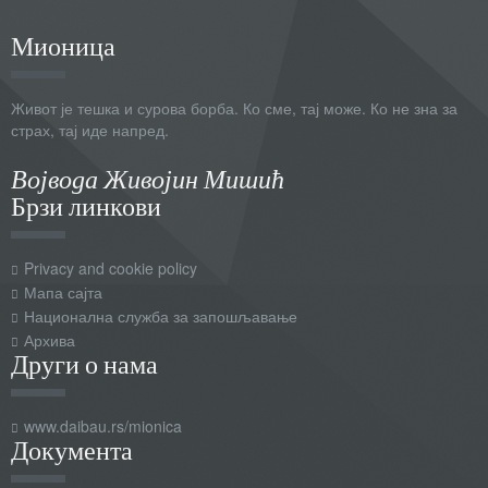
Мионица
Живот је тешка и сурова борба. Ко сме, тај може. Ко не зна за
страх, тај иде напред.
Војвода Живојин Мишић
Брзи линкови
Privacy and cookie policy
Мапа сајта
Национална служба за запошљавање
Архива
Други о нама
www.daibau.rs/mionica
Документа