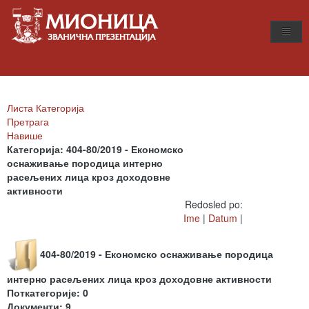
Листа Категорија
Претрага
Навише
Категорија: 404-80/2019 - Економско
оснаживање породица интерно
расељених лица кроз доходовне
активности
Redosled po:
Ime
|
Datum
|
404-80/2019 - Економско оснаживање породица
интерно расељених лица кроз доходовне активности
Поткатегорије: 0
Документи: 9