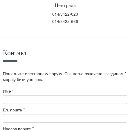
Централа
014/3422-020
014/3422-666
Контакт
Пошаљите електронску поруку. Сва поља означена звездицом *
морају бити унешена.
Име
*
Ел. пошта
*
Наслов поруке
*