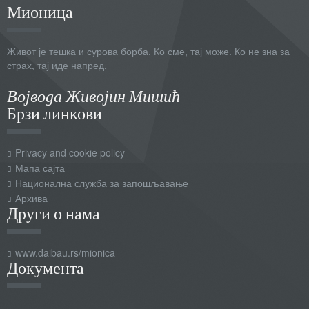
Мионица
Живот је тешка и сурова борба. Ко сме, тај може. Ко не зна за
страх, тај иде напред.
Војвода Живојин Мишић
Брзи линкови
Privacy and cookie policy
Мапа сајта
Национална служба за запошљавање
Архива
Други о нама
www.daibau.rs/mionica
Документа