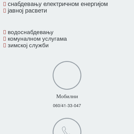
снабдевању електричном енергијом
јавној расвети
водоснабдевању
комуналном услугама
зимској служби
Мобилни
060/41-33-047