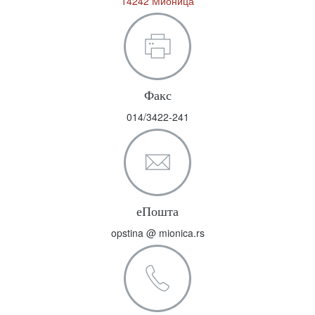
14242 Мионица
Факс
014/3422-241
еПошта
opstina @ mionica.rs