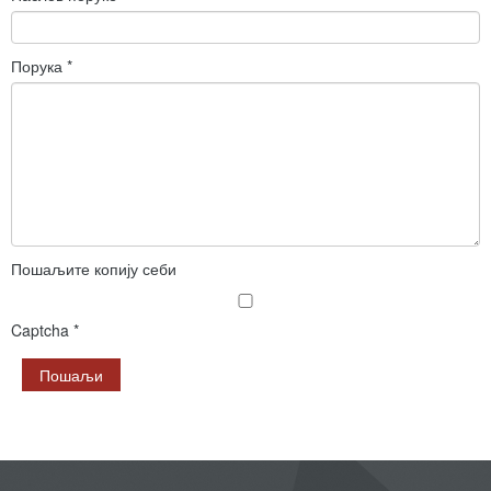
Порука
*
Пошаљите копију себи
Captcha
*
Пошаљи