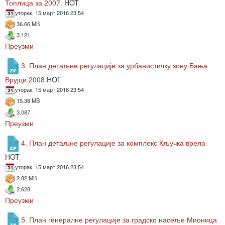
Топлица за 2007.
HOT
уторак, 15 март 2016 23:54
36.66 MB
3.121
Преузми
3. План детаљне регулације за урбанистичку зону Бања
Врујци 2008
HOT
уторак, 15 март 2016 23:54
15.38 MB
3.087
Преузми
4. План детаљне регулације за комплекс Кључка врела
HOT
уторак, 15 март 2016 23:54
2.82 MB
2.628
Преузми
5. План генералне регулације за градско насеље Мионица