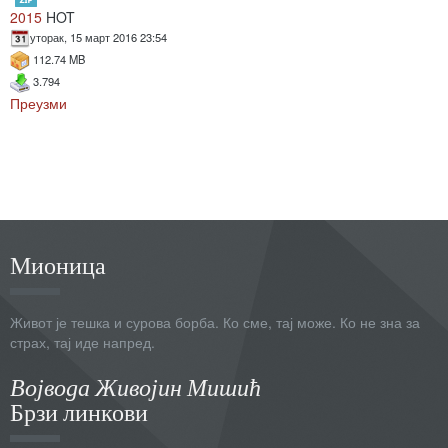
2015
HOT
уторак, 15 март 2016 23:54
112.74 MB
3.794
Преузми
Мионица
Живот је тешка и сурова борба. Ко сме, тај може. Ко не зна за
страх, тај иде напред.
Војвода Живојин Мишић
Брзи линкови