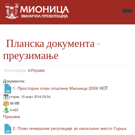
Планска документа -
преузимање
Категорија:
еУправа
Документи:
1. Просторни план општине Мионица 2006
HOT
уторак, 15 март 2016 23:54
88 MB
4.423
Преузми
2. План генералне регулације за насељено место Горња