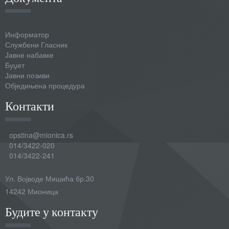
Captcha
*
Информатор
Пошаљи
Службени Гласник
Јавне набавке
Буџет
Јавни позиви
Обједињена процедура
Контакти
opstina@mionica.rs
014/3422-020
014/3422-241
Ул. Војводе Мишића бр.30
14242 Мионица
Будите у контакту