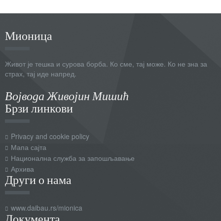
звездицом * морају бити унешена.
Име
*
Мионица
Ел. пошта
*
Живот је тешка и сурова борба. Ко сме, тај може. Ко не зна за
страх, тај иде напред.
Наслов поруке
*
Војвода Живојин Мишић
Брзи линкови
Порука
*
Privacy and cookie policy
Мапа сајта
Национална служба за запошљавање
Архива
Други о нама
www.daibau.rs/mionica
Пошаљите копију себи
Документа