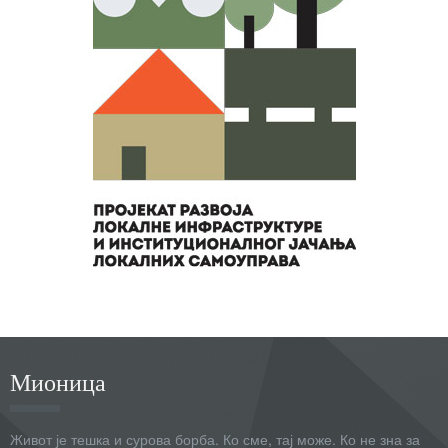
Мионица
Живот је тешка и сурова борба. Ко сме, тај може. Ко не зна за