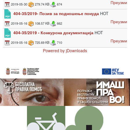
Преузми
2019-05-30
279.74 KB
674
404-35/2019- Позив за подношење понуда
HOT
Преузми
2019-05-16
108.57 KB
662
404-35/2019 - Конкурсна документација
HOT
Преузми
2019-05-16
725.69 KB
710
Powered by jDownloads