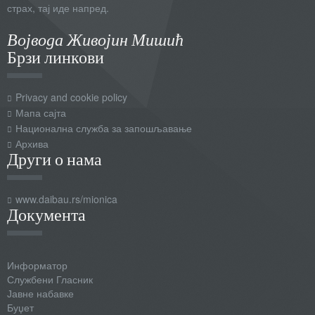
страх, тај иде напред.
Војвода Живојин Мишић
Брзи линкови
Privacy and cookie policy
Мапа сајта
Национална служба за запошљавање
Архива
Други о нама
www.daibau.rs/mionica
Документа
Информатор
Службени Гласник
Јавне набавке
Буџет