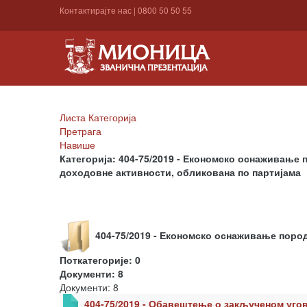
Контактирајте нас
|
0800 50 50 55
Листа Категорија
Претрага
Навише
Категорија: 404-75/2019 - Економско оснаживање
доходовне активности, обликована по партијама
404-75/2019 - Економско оснаживање поро
Поткатегорије: 0
Документи: 8
Документи: 8
404-75/2019 - Обавештење о закљученом угов