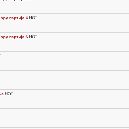
ору партија 4
HOT
ору партија 6
HOT
T
ка
HOT