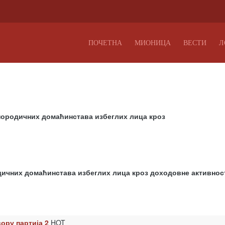
ПОЧЕТНА
МИОНИЦА
ВЕСТИ
Л
 породичних домаћинстава избеглих лица кроз
дичних домаћинстава избеглих лица кроз доходовне активност
ору партија 2
HOT