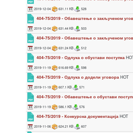
2019-12-04
631.11 KB
528
404-75/2019 - Обавештење о закљученом угов
2019-12-04
631.44 KB
503
404-75/2019 - Обавештење о закљученом угов
2019-12-04
631.24 KB
512
404-75/2019 - Одлука о обустави поступка
HO
2019-11-19
616.69 KB
598
404-75/2019 - Одлука о додели уговора
HOT
2019-11-19
607.1 KB
571
404-75/2019 - Обавештење о обустави поступ
2019-11-19
586.1 KB
576
404-75/2019 - Конкурсна документација
HOT
2019-11-06
624.21 KB
607