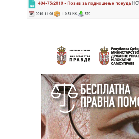
404-75/2019 - Позив за подношење понуда
HO
2019-11-06
110.51 KB
570