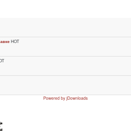
бавке
HOT
OT
Powered by jDownloads