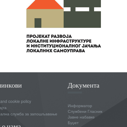
линкови
Документа
 and cookie policy
Информатор
ајта
Службени Гласник
ална служба за запошљавање
Јавне набавке
Буџет
 о нама