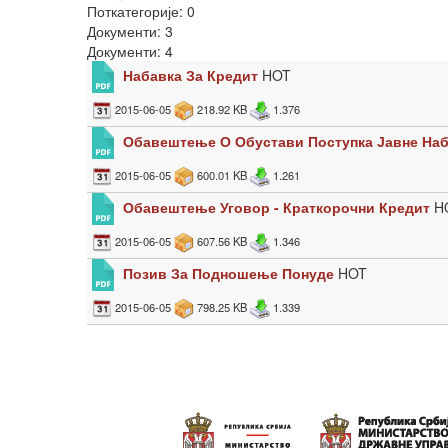
Поткатегорије: 0
Документи: 3
Документи: 4
Набавка За Кредит
HOT
2015-06-05
218.92 KB
1.376
Обавештење О Обустави Поступка Јавне На
2015-06-05
600.01 KB
1.261
Обавештење Уговор - Краткорочни Кредит
H
2015-06-05
607.56 KB
1.346
Позив За Подношење Понуде
HOT
2015-06-05
798.25 KB
1.339