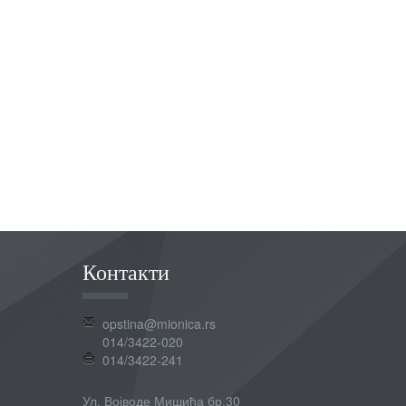
Контакти
opstina@mionica.rs
014/3422-020
014/3422-241
Ул. Војводе Мишића бр.30