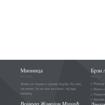
Мионица
Брзи 
Живот је тешка и сурова борба. Ко сме,
Privacy
тај може. Ко не зна за страх, тај иде
Мапа с
напред.
Национ
Архива
Војвода Живојин Мишић
Други