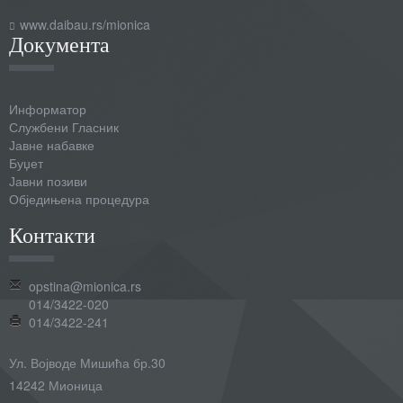
www.daibau.rs/mionica
Документа
Информатор
Службени Гласник
Јавне набавке
Буџет
Јавни позиви
Обједињена процедура
Контакти
opstina@mionica.rs
014/3422-020
014/3422-241
Ул. Војводе Мишића бр.30
14242 Мионица