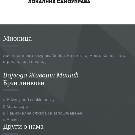
Мионица
Живот је тешка и сурова борба. Ко сме, тај може. Ко не зна за
страх, тај иде напред.
Војвода Живојин Мишић
Брзи линкови
Privacy and cookie policy
Мапа сајта
Национална служба за запошљавање
Архива
Други о нама