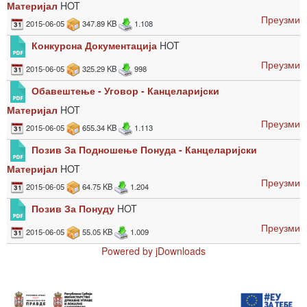
Материјал
HOT
Преузми
2015-06-05
347.89 KB
1.108
Конкурсна Документација
HOT
Преузми
2015-06-05
325.29 KB
998
Обавештење - Уговор - Канцеларијски
Материјал
HOT
Преузми
2015-06-05
655.34 KB
1.113
Позив За Подношење Понуда - Канцеларијски
Материјал
HOT
Преузми
2015-06-05
64.75 KB
1.204
Позив За Понуду
HOT
Преузми
2015-06-05
55.05 KB
1.009
Powered by jDownloads