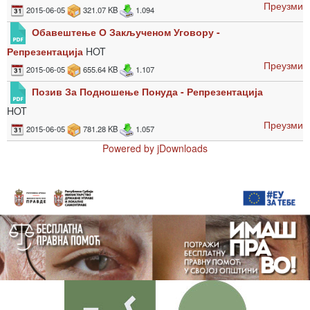
Преузми
2015-06-05
321.07 KB
1.094
Обавештење О Закљученом Уговору -
Репрезентација
HOT
Преузми
2015-06-05
655.64 KB
1.107
Позив За Подношење Понуда - Репрезентација
HOT
Преузми
2015-06-05
781.28 KB
1.057
Powered by jDownloads