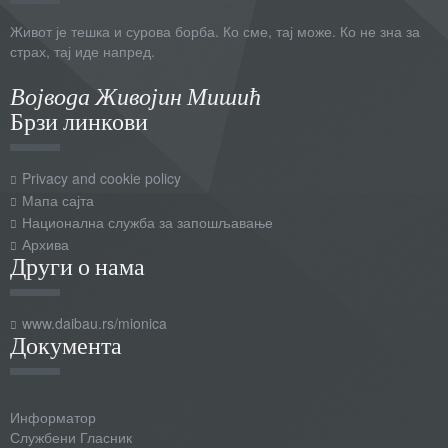
Живот је тешка и сурова борба. Ко сме, тај може. Ко не зна за
страх, тај иде напред.
Војвода Живојин Мишић
Брзи линкови
Privacy and cookie policy
Мапа сајта
Национална служба за запошљавање
Архива
Други о нама
www.daibau.rs/mionica
Документа
Информатор
Службени Гласник