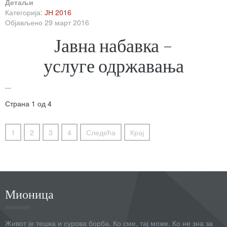
Детаљи
Категорија:
ЈН 2016
Објављено 29 март 2016
Јавна набавка –
услуге одржавања
...
Страна 1 од 4
1
2
3
4
Следећа
Крај
Мионица
Живот је тешка и сурова борба. Ко сме, тај може. Ко не зна за