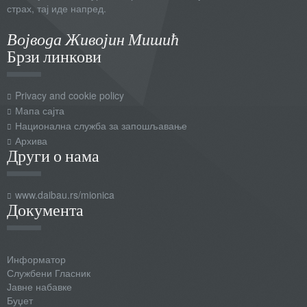
страх, тај иде напред.
Војвода Живојин Мишић
Брзи линкови
Privacy and cookie policy
Мапа сајта
Национална служба за запошљавање
Архива
Други о нама
www.daibau.rs/mionica
Документа
Информатор
Службени Гласник
Јавне набавке
Буџет