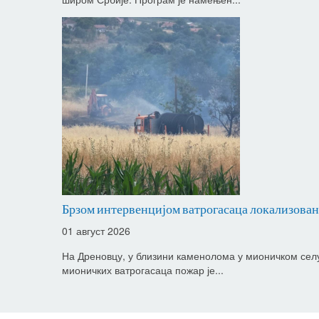
Брзом интервенцијом ватрогасаца локализован 
01 август 2026
На Дреновцу, у близини каменолома у мионичком селу 
мионичких ватрогасаца пожар је...