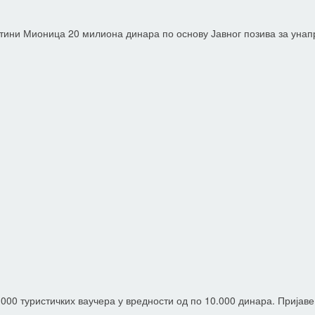
тини Мионица 20 милиона динара по основу Јавног позива за унапр
0.000 туристичких ваучера у вредности од по 10.000 динара. Прија