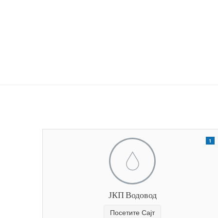
1
ЈКП Водовод
Посетите Сајт