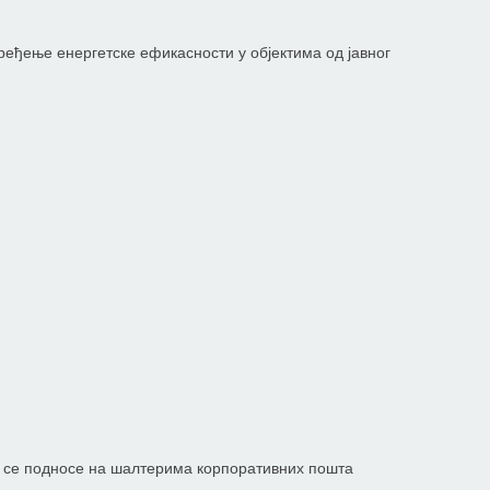
еђење енергетске ефикасности у објектима од јавног
ве се подносе на шалтерима корпоративних пошта