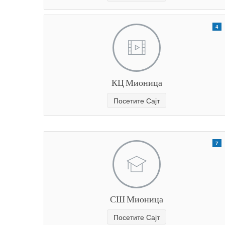
4
КЦ Мионица
Посетите Сајт
7
СШ Мионица
Посетите Сајт