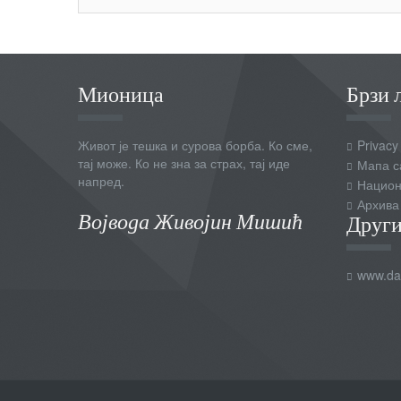
Мионица
Брзи 
Живот је тешка и сурова борба. Ко сме,
Privacy
тај може. Ко не зна за страх, тај иде
Мапа с
напред.
Национ
Архива
Војвода Живојин Мишић
Други
www.dai