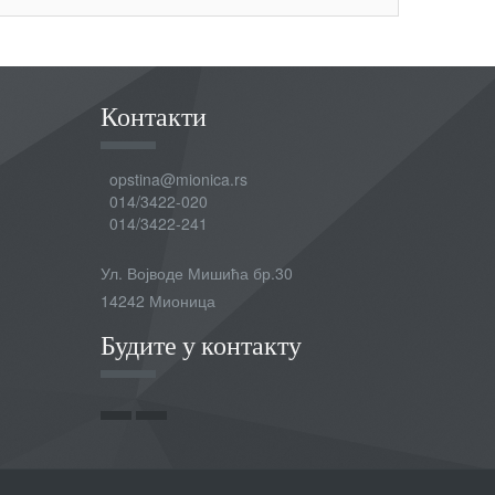
Контакти
opstina@mionica.rs
014/3422-020
014/3422-241
Ул. Војводе Мишића бр.30
14242 Мионица
Будите у контакту