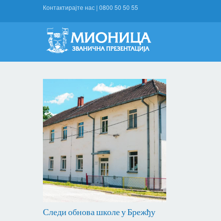
Контактирајте нас
|
0800 50 50 55
Следи обнова школе у Брежђу