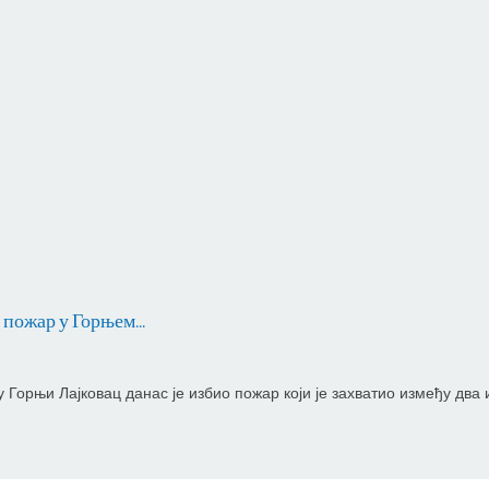
пожар у Горњем...
Горњи Лајковац данас је избио пожар који је захватио између два