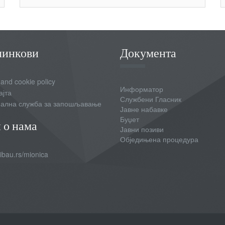
линкови
Документа
 and cookie policy
Информатор
ајта
Службени Гласник
ална служба за запошљавање
Јавне набавке
Буџет
 о нама
Јавни позиви
Обједињена процедура
bau.rs/mionica