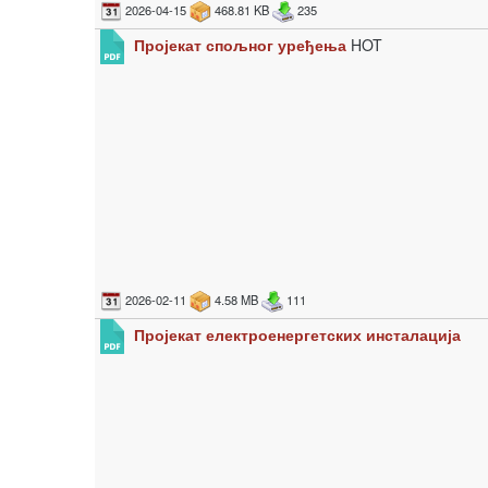
2026-04-15
468.81 KB
235
Пројекат спољног уређења
HOT
2026-02-11
4.58 MB
111
Пројекат електроенергетских инсталација