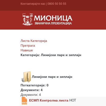
Контактирајте нас
|
0800 50 50 55
Листа Категорија
Претрага
Навише
Категорија: Линијски парк и зиплајн
Линијски парк и зиплајн
Поткатегорије: 0
Документи: 4
Документи: 4
ЕСМП Контролна листа
HOT