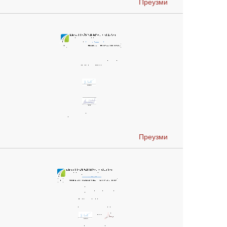
Преузми
Преузми