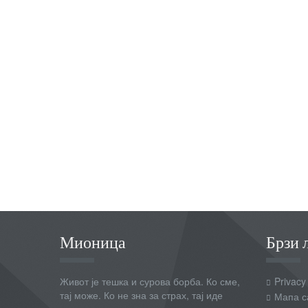
Мионица
Брзи 
Живот је тешка и сурова борба. Ко сме,
Privacy
тај може. Ко не зна за страх, тај иде
Мапа с