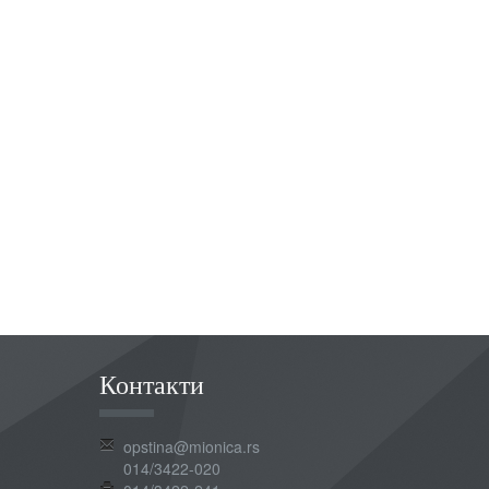
Контакти
opstina@mionica.rs
014/3422-020