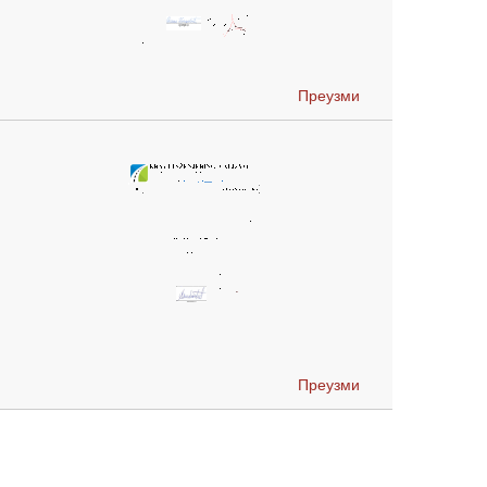
Преузми
Преузми