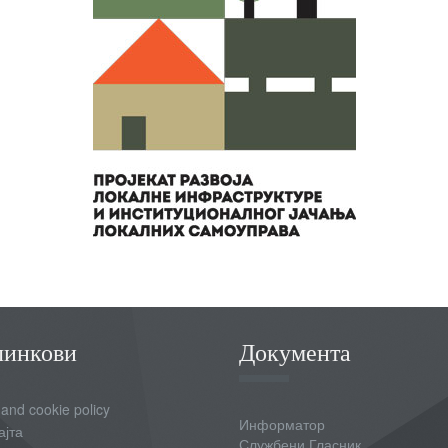
линкови
Документа
 and cookie policy
Информатор
ајта
Службени Гласник