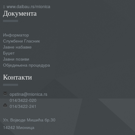
www.daibau.rs/mionica
Документа
Информатор
Службени Гласник
Јавне набавке
Буџет
Јавни позиви
Обједињена процедура
Контакти
opstina@mionica.rs
014/3422-020
014/3422-241
Ул. Војводе Мишића бр.30
14242 Мионица