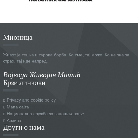
Мионица
Живот је тешка и сурова борба. Ко сме, тај може. Ко не зна за
страх, тај иде напред.
Војвода Живојин Мишић
Брзи линкови
Privacy and cookie policy
Мапа сајта
Национална служба за запошљавање
Архива
Други о нама