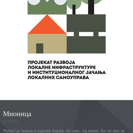
Мионица
Живот је тешка и сурова борба. Ко сме, тај може. Ко не зна за