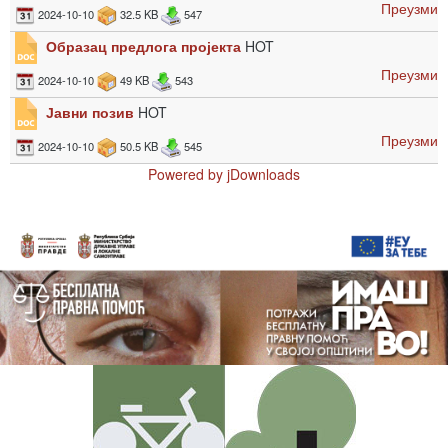
Преузми
2024-10-10
32.5 KB
547
Образац предлога пројекта
HOT
Преузми
2024-10-10
49 KB
543
Јавни позив
HOT
Преузми
2024-10-10
50.5 KB
545
Powered by jDownloads