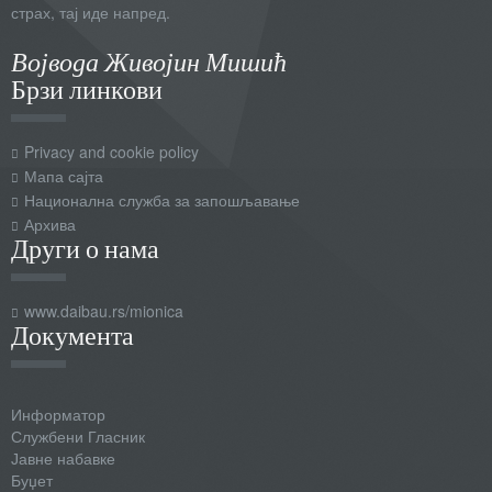
страх, тај иде напред.
Војвода Живојин Мишић
Брзи линкови
Privacy and cookie policy
Мапа сајта
Национална служба за запошљавање
Архива
Други о нама
www.daibau.rs/mionica
Документа
Информатор
Службени Гласник
Јавне набавке
Буџет