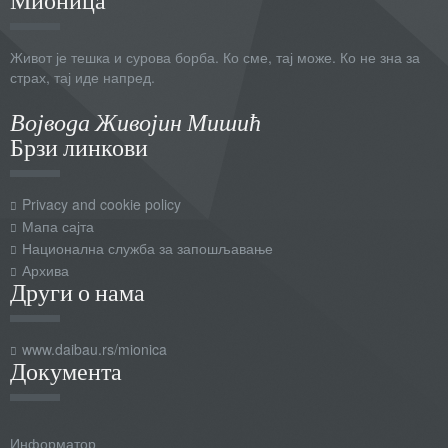
Живот је тешка и сурова борба. Ко сме, тај може. Ко не зна за
страх, тај иде напред.
Војвода Живојин Мишић
Брзи линкови
Privacy and cookie policy
Мапа сајта
Национална служба за запошљавање
Архива
Други о нама
www.daibau.rs/mionica
Документа
Информатор