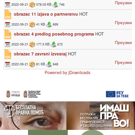
Преузми
2022-09-21
578.03 KB
746
obrazac 11 izjava o partnerstvu
HOT
Преузми
2022-09-21
41 KB
699
obrazac 4 predlog posebnog programa
HOT
Преузми
2022-09-21
177.5 KB
672
obrazac 7 zavrsni izvestaj
HOT
Преузми
2022-09-21
81 KB
648
Powered by jDownloads