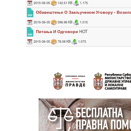
2015-06-05
142.51 KB
1.175
Обавештење О Закљученом Уговору - Возил
2015-06-05
596.96 KB
1.015
Питања И Одговори
HOT
2015-06-05
78.08 KB
1.073