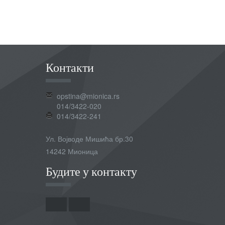
Контакти
opstina@mionica.rs
014/3422-020
014/3422-241
Ул. Војводе Мишића бр.30
14242 Мионица
Будите у контакту