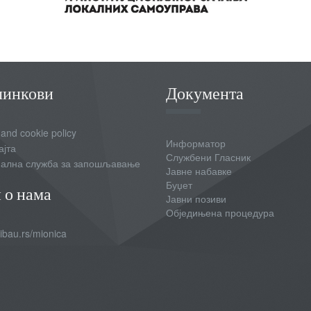
линкови
Документа
 and cookie policy
Информатор
ајта
Службени Гласник
ална служба за запошљавање
Јавне набавке
Буџет
 о нама
Јавни позиви
Обједињена процедура
bau.rs/mionica