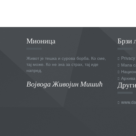
Мионица
Брзи 
Живот је тешка и сурова борба. Ко сме,
Privacy
тај може. Ко не зна за страх, тај иде
Мапа с
напред.
Национ
Архива
Војвода Живојин Мишић
Други
www.dai