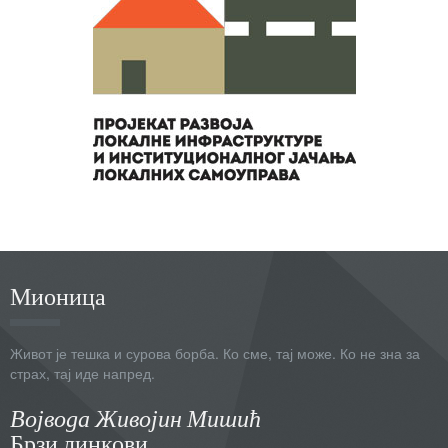
Мионица
Живот је тешка и сурова борба. Ко сме, тај може. Ко не зна за
страх, тај иде напред.
Војвода Живојин Мишић
Брзи линкови