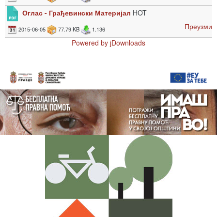
Оглас - Грађевински Материјал
HOT
Преузми
2015-06-05
77.79 KB
1.136
Powered by jDownloads