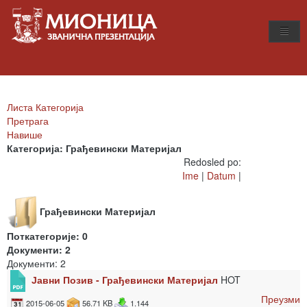
Листа Категорија
Претрага
Навише
Категорија: Грађевински Материјал
Redosled po:
Ime
|
Datum
|
Грађевински Материјал
Поткатегорије: 0
Документи: 2
Документи: 2
Јавни Позив - Грађевински Материјал
HOT
Преузми
2015-06-05
56.71 KB
1.144