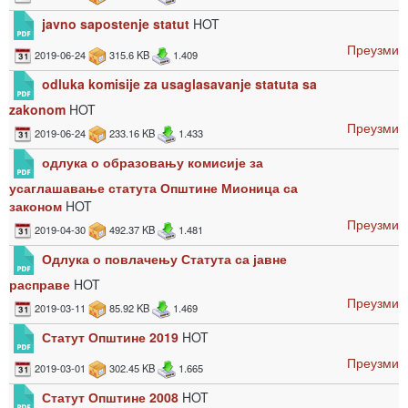
javno sapostenje statut
HOT
Преузми
2019-06-24
315.6 KB
1.409
odluka komisije za usaglasavanje statuta sa
zakonom
HOT
Преузми
2019-06-24
233.16 KB
1.433
одлука о образовању комисије за
усаглашавање статута Општине Мионица са
законом
HOT
Преузми
2019-04-30
492.37 KB
1.481
Одлука о повлачењу Статута са јавне
расправе
HOT
Преузми
2019-03-11
85.92 KB
1.469
Статут Општине 2019
HOT
Преузми
2019-03-01
302.45 KB
1.665
Статут Општине 2008
HOT