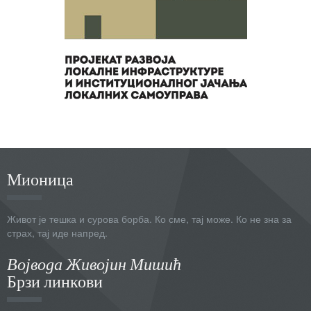
Мионица
Живот је тешка и сурова борба. Ко сме, тај може. Ко не зна за
страх, тај иде напред.
Војвода Живојин Мишић
Брзи линкови