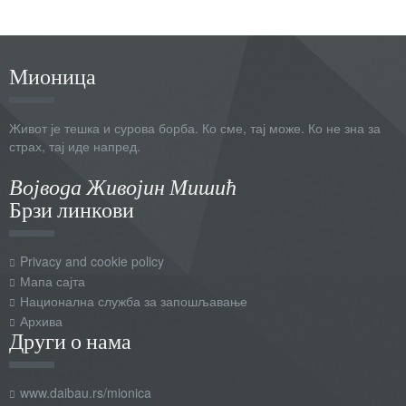
Мионица
Живот је тешка и сурова борба. Ко сме, тај може. Ко не зна за
страх, тај иде напред.
Војвода Живојин Мишић
Брзи линкови
Privacy and cookie policy
Мапа сајта
Национална служба за запошљавање
Архива
Други о нама
www.daibau.rs/mionica