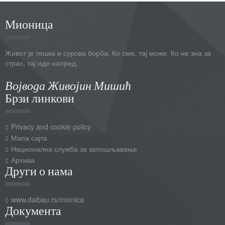
Мионица
Живот је тешка и сурова борба. Ко сме, тај може. Ко не зна за
страх, тај иде напред.
Војвода Живојин Мишић
Брзи линкови
Privacy and cookie policy
Мапа сајта
Национална служба за запошљавање
Архива
Други о нама
www.daibau.rs/mionica
Документа