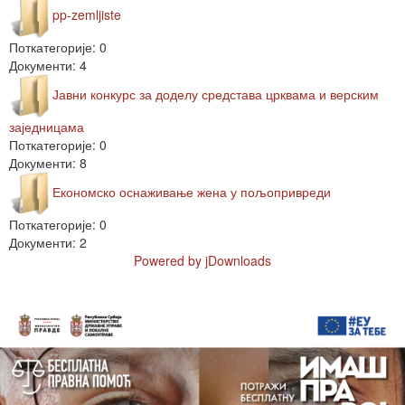
pp-zemljiste
Поткатегорије: 0
Документи: 4
Јавни конкурс за доделу средстава црквама и верским
заједницама
Поткатегорије: 0
Документи: 8
Економско оснаживање жена у пољопривреди
Поткатегорије: 0
Документи: 2
Powered by jDownloads