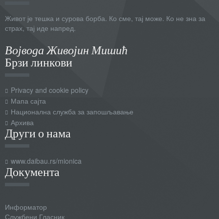
Живот је тешка и сурова борба. Ко сме, тај може. Ко не зна за
страх, тај иде напред.
Војвода Живојин Мишић
Брзи линкови
Privacy and cookie policy
Мапа сајта
Национална служба за запошљавање
Архива
Други о нама
www.daibau.rs/mionica
Документа
Информатор
Службени Гласник