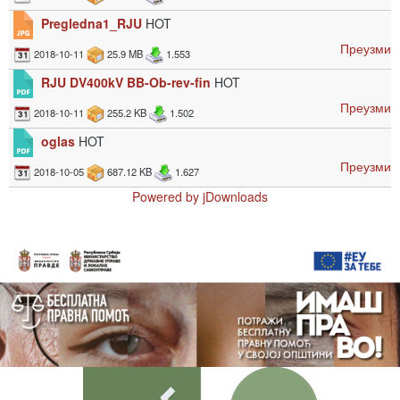
Pregledna1_RJU
HOT
Преузми
2018-10-11
25.9 MB
1.553
RJU DV400kV BB-Ob-rev-fin
HOT
Преузми
2018-10-11
255.2 KB
1.502
oglas
HOT
Преузми
2018-10-05
687.12 KB
1.627
Powered by jDownloads