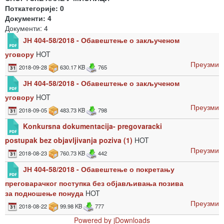
Поткатегорије: 0
Документи: 4
Документи: 4
ЈН 404-58/2018 - Обавештење о закљученом
уговору
HOT
Преузми
2018-09-28
630.17 KB
765
ЈН 404-58/2018 - Обавештење о закљученом
уговору
HOT
Преузми
2018-09-05
483.73 KB
798
Konkursna dokumentacija- pregovaracki
postupak bez objavljivanja poziva (1)
HOT
Преузми
2018-08-23
760.73 KB
442
ЈН 404-58/2018 - Обавештење о покретању
преговарачког поступка без објављивања позива
за подношење понуда
HOT
Преузми
2018-08-22
99.98 KB
777
Powered by jDownloads