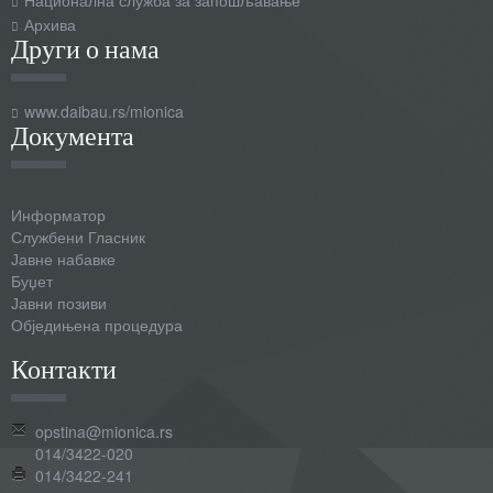
Национална служба за запошљавање
Архива
Други о нама
www.daibau.rs/mionica
Документа
Информатор
Службени Гласник
Јавне набавке
Буџет
Јавни позиви
Обједињена процедура
Контакти
opstina@mionica.rs
014/3422-020
014/3422-241