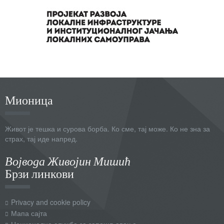
Мионица
Живот је тешка и сурова борба. Ко сме, тај може. Ко не зна за
страх, тај иде напред.
Војвода Живојин Мишић
Брзи линкови
Privacy and cookie policy
Мапа сајта