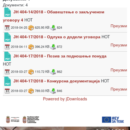
Документи: 4
ЈН 404-14/2018 - Обавештење о закљученом
уговору 4
HOT
Преузми
2018-04-25
625.95 KB
824
ЈН 404-17/2018 - Одлука о додели уговора
HOT
Преузми
2018-04-11
396.24 KB
872
ЈН 404-17/2018 - Позив за подношење понуда
HOT
Преузми
2018-03-27
110.72 KB
862
ЈН 404-17/2018 - Конкурсна документација
HOT
Преузми
2018-03-27
789.03 KB
846
Powered by jDownloads