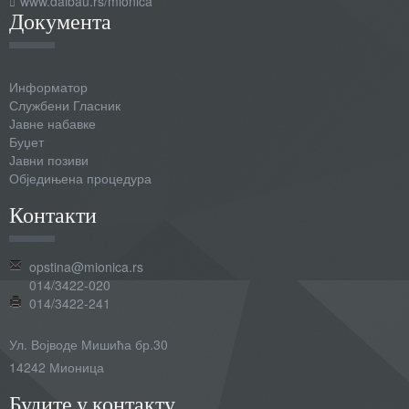
www.daibau.rs/mionica
Документа
Информатор
Службени Гласник
Јавне набавке
Буџет
Јавни позиви
Обједињена процедура
Контакти
opstina@mionica.rs
014/3422-020
014/3422-241
Ул. Војводе Мишића бр.30
14242 Мионица
Будите у контакту