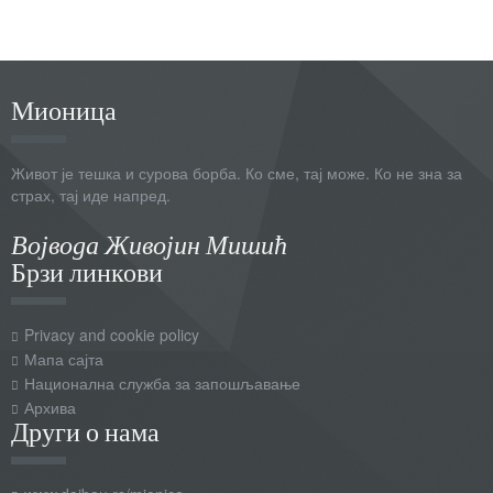
Мионица
Живот је тешка и сурова борба. Ко сме, тај може. Ко не зна за
страх, тај иде напред.
Војвода Живојин Мишић
Брзи линкови
Privacy and cookie policy
Мапа сајта
Национална служба за запошљавање
Архива
Други о нама