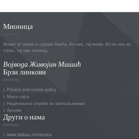
Мионица
Живот је тешка и сурова борба. Ко сме, тај може. Ко не зна за
страх, тај иде напред.
Војвода Живојин Мишић
Брзи линкови
Privacy and cookie policy
Мапа сајта
Национална служба за запошљавање
Архива
Други о нама
www.daibau.rs/mionica