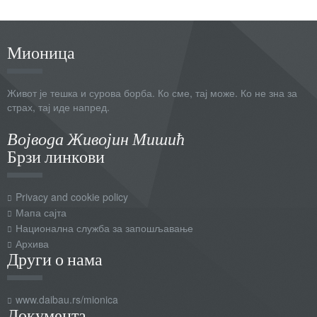
Мионица
Живот је тешка и сурова борба. Ко сме, тај може. Ко не зна за
страх, тај иде напред.
Војвода Живојин Мишић
Брзи линкови
Privacy and cookie policy
Мапа сајта
Национална служба за запошљавање
Архива
Други о нама
www.daibau.rs/mionica
Документа