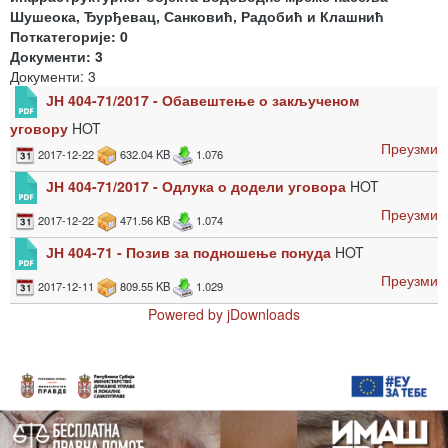
Шушеока, Ђурђевац, Санковић, Радобић и Клашнић
Поткатегорије: 0
Документи: 3
Документи: 3
ЈН 404-71/2017 - Обавештење о закљученом
уговору
HOT
Преузми
2017-12-22
632.04 KB
1.076
ЈН 404-71/2017 - Одлука о додели уговора
HOT
Преузми
2017-12-22
471.56 KB
1.074
ЈН 404-71 - Позив за подношење понуда
HOT
Преузми
2017-12-11
809.55 KB
1.029
Powered by jDownloads