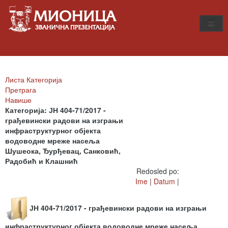
Листа Категорија
Претрага
Навише
Категорија: ЈН 404-71/2017 -
грађевински радови на изграњи
инфраструктурног објекта
водоводне мреже насеља
Шушеока, Ђурђевац, Санковић,
Радобић и Клашнић
Redosled po:
Ime
|
Datum
|
ЈН 404-71/2017 - грађевински радови на изграњи
инфраструктурног објекта водоводне мреже насеља