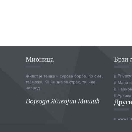
Мионица
Брзи 
Живот је тешка и сурова борба. Ко сме,
Privacy
тај може. Ко не зна за страх, тај иде
Мапа с
напред.
Национ
Архива
Војвода Живојин Мишић
Други
www.dai