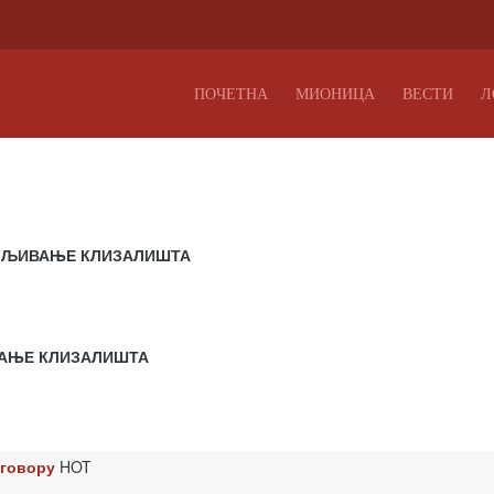
ПОЧЕТНА
МИОНИЦА
ВЕСТИ
Л
АЈМЉИВАЊЕ КЛИЗАЛИШТА
ВАЊЕ КЛИЗАЛИШТА
уговору
HOT