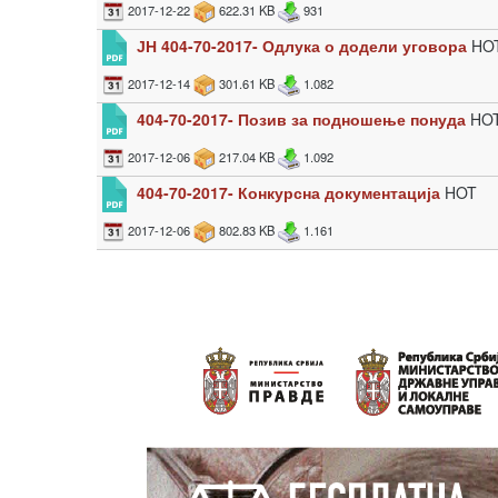
2017-12-22
622.31 KB
931
ЈН 404-70-2017- Одлука о додели уговора
HO
2017-12-14
301.61 KB
1.082
404-70-2017- Позив за подношење понуда
HO
2017-12-06
217.04 KB
1.092
404-70-2017- Конкурсна документација
HOT
2017-12-06
802.83 KB
1.161