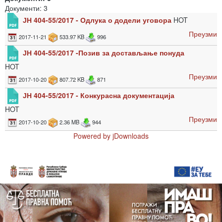
Документи: 3
ЈН 404-55/2017 - Одлука о додели уговора
HOT
Преузми
2017-11-21
533.97 KB
996
ЈН 404-55/2017 -Позив за достављање понуда
HOT
Преузми
2017-10-20
807.72 KB
871
ЈН 404-55/2017 - Конкурасна документација
HOT
Преузми
2017-10-20
2.36 MB
944
Powered by jDownloads