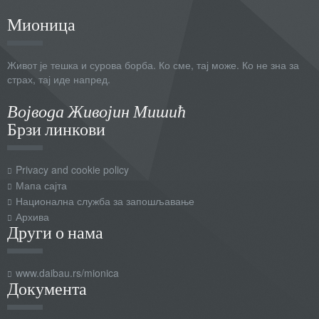
Мионица
Живот је тешка и сурова борба. Ко сме, тај може. Ко не зна за
страх, тај иде напред.
Војвода Живојин Мишић
Брзи линкови
Privacy and cookie policy
Мапа сајта
Национална служба за запошљавање
Архива
Други о нама
www.daibau.rs/mionica
Документа