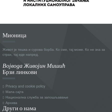
Мионица
Живот је тешка и сурова борба. Ко сме, тај може. Ко не зна за
страх, тај иде напред.
Војвода Живојин Мишић
Брзи линкови
Privacy and cookie policy
Мапа сајта
Национална служба за запошљавање
Архива
Други о нама