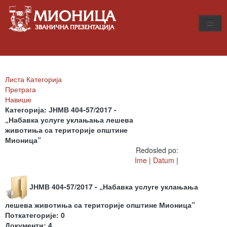
Листа Категорија
Претрага
Навише
Категорија: ЈНМВ 404-57/2017 -
„Набавка услуге уклањања лешева
животиња са територије општине
Мионица”
Redosled po:
Ime
|
Datum
|
ЈНМВ 404-57/2017 - „Набавка услуге уклањања
лешева животиња са територије општине Мионица”
Поткатегорије: 0
Документи: 4