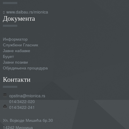
www.daibau.rs/mionica
Документа
Информатор
Службени Гласник
Јавне набавке
Буџет
Јавни позиви
Обједињена процедура
Контакти
opstina@mionica.rs
014/3422-020
014/3422-241
Ул. Војводе Мишића бр.30
14242 Мионица