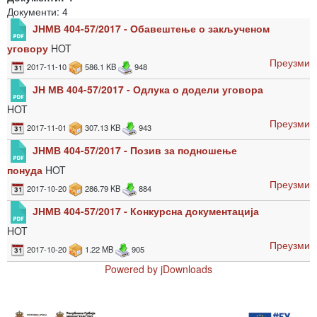
Документи: 4
ЈНМВ 404-57/2017 - Обавештење о закљученом
уговору
HOT
Преузми
2017-11-10
586.1 KB
948
ЈН МВ 404-57/2017 - Одлука о додели уговора
HOT
Преузми
2017-11-01
307.13 KB
943
ЈНМВ 404-57/2017 - Позив за подношење
понуда
HOT
Преузми
2017-10-20
286.79 KB
884
ЈНМВ 404-57/2017 - Конкурсна документација
HOT
Преузми
2017-10-20
1.22 MB
905
Powered by jDownloads