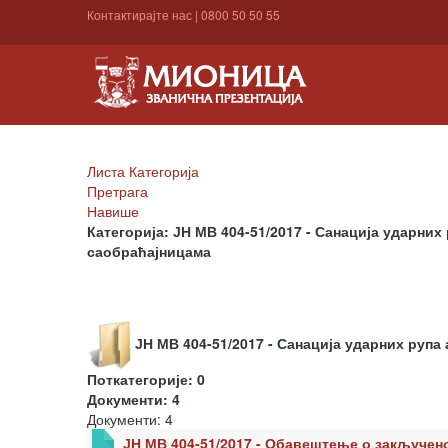
Контактирајте нас
|
0800 50 50 55
Листа Категорија
Претрага
Навише
Категорија: ЈН МВ 404-51/2017 - Санација ударни
саобраћајницама
ЈН МВ 404-51/2017 - Санација ударних руп
Поткатегорије: 0
Документи: 4
Документи: 4
ЈН МВ 404-51/2017 - Обавештење о закључен