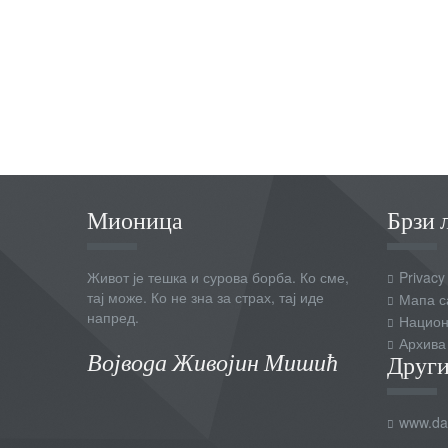
Мионица
Брзи 
Живот је тешка и сурова борба. Ко сме,
Privacy
тај може. Ко не зна за страх, тај иде
Мапа с
напред.
Национ
Архива
Војвода Живојин Мишић
Други
www.dai