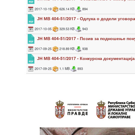
2017-10-19
626.14 KB
894
ЈН МВ 404-51/2017 - Одлука о додели уговор
2017-10-05
329.53 KB
943
ЈН МВ 404-51/2017 - Позив за подношење пон
2017-09-25
218.89 KB
938
ЈН МВ 404-51/2017 - Конкурсна документација
2017-09-25
1.1 MB
893