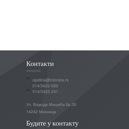
Контакти
opstina@mionica.rs
014/3422-020
014/3422-241
Ул. Војводе Мишића бр.30
14242 Мионица
Будите у контакту