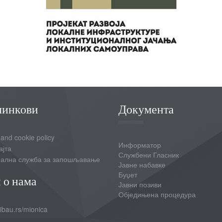
линкови
Документа
 and cookie policy
Информатор
ајта
Службени Гласник
ална служба за запошљавање
Јавне набавке
Буџет
 о нама
Јавни позиви
Обједињена процедура
bau.rs/mionica