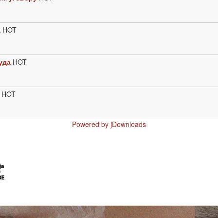
а
HOT
уда
HOT
HOT
Powered by jDownloads