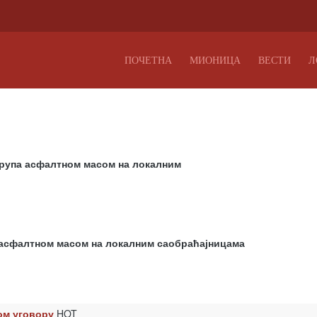
ПОЧЕТНА
МИОНИЦА
ВЕСТИ
Л
х рупа асфалтном масом на локалним
а асфалтном масом на локалним саобраћајницама
ом уговору
HOT