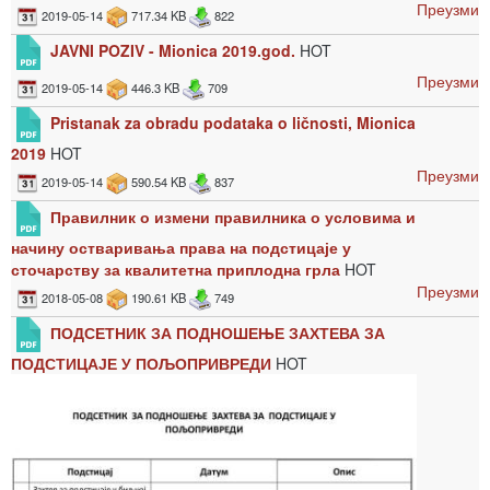
Преузми
2019-05-14
717.34 KB
822
JAVNI POZIV - Mionica 2019.god.
HOT
Преузми
2019-05-14
446.3 KB
709
Pristanak za obradu podataka o ličnosti, Mionica
2019
HOT
Преузми
2019-05-14
590.54 KB
837
Правилник о измени правилника о условима и
начину остваривања права на подстицаје у
сточарству за квалитетна приплодна грла
HOT
Преузми
2018-05-08
190.61 KB
749
ПОДСЕТНИК ЗА ПОДНОШЕЊЕ ЗАХТЕВА ЗА
ПОДСТИЦАЈЕ У ПОЉОПРИВРЕДИ
HOT