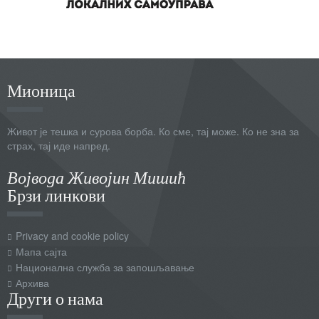
Мионица
Живот је тешка и сурова борба. Ко сме, тај може. Ко не зна за
страх, тај иде напред.
Војвода Живојин Мишић
Брзи линкови
Privacy and cookie policy
Мапа сајта
Национална служба за запошљавање
Архива
Други о нама