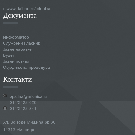
www.daibau.rs/mionica
Документа
Информатор
Службени Гласник
Јавне набавке
Буџет
Јавни позиви
Обједињена процедура
Контакти
opstina@mionica.rs
014/3422-020
014/3422-241
Ул. Војводе Мишића бр.30
14242 Мионица