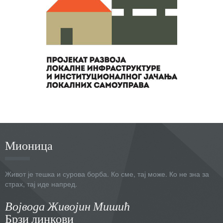
Мионица
Живот је тешка и сурова борба. Ко сме, тај може. Ко не зна за
страх, тај иде напред.
Војвода Живојин Мишић
Брзи линкови