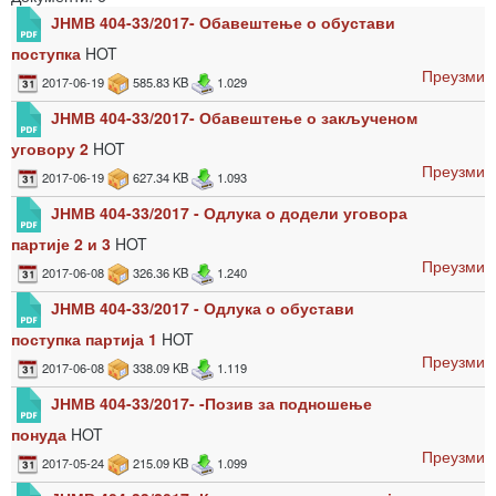
ЈНМВ 404-33/2017- Обавештење о обустави
поступка
HOT
Преузми
2017-06-19
585.83 KB
1.029
ЈНМВ 404-33/2017- Обавештење о закљученом
уговору 2
HOT
Преузми
2017-06-19
627.34 KB
1.093
ЈНМВ 404-33/2017 - Одлука о додели уговора
партије 2 и 3
HOT
Преузми
2017-06-08
326.36 KB
1.240
ЈНМВ 404-33/2017 - Одлука о обустави
поступка партија 1
HOT
Преузми
2017-06-08
338.09 KB
1.119
ЈНМВ 404-33/2017- -Позив за подношење
понуда
HOT
Преузми
2017-05-24
215.09 KB
1.099