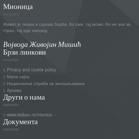
Мионица
Живот је тешка и сурова борба. Ко сме, тај може. Ко не зна за
страх, тај иде напред.
Војвода Живојин Мишић
Брзи линкови
Privacy and cookie policy
Мапа сајта
Национална служба за запошљавање
Архива
Други о нама
www.daibau.rs/mionica
Документа