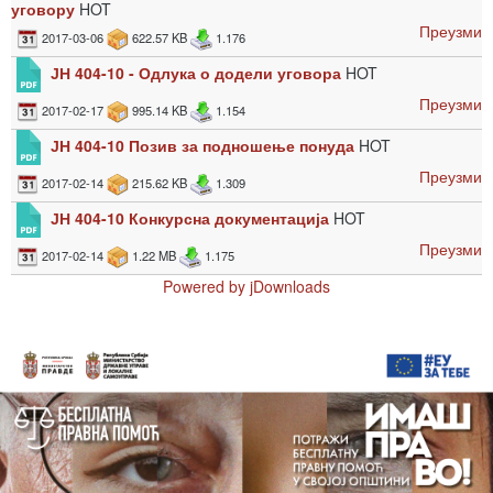
уговору
HOT
Преузми
2017-03-06
622.57 KB
1.176
ЈН 404-10 - Одлука о додели уговора
HOT
Преузми
2017-02-17
995.14 KB
1.154
ЈН 404-10 Позив за подношење понуда
HOT
Преузми
2017-02-14
215.62 KB
1.309
ЈН 404-10 Конкурсна документација
HOT
Преузми
2017-02-14
1.22 MB
1.175
Powered by jDownloads